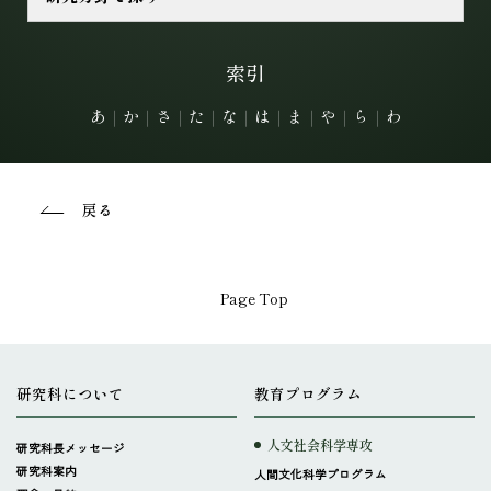
索引
あ
｜
か
｜
さ
｜
た
｜
な
｜
は
｜
ま
｜
や
｜
ら
｜
わ
戻る
Page Top
研究科について
教育プログラム
人文社会科学専攻
研究科長メッセージ
研究科案内
人間文化科学プログラム