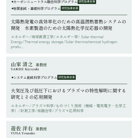
カーボンニュートラル融合科学プログラム
研究指導教員
物質創成・基礎科学プログラム
研究指導教員
太陽熱発電の高効率化のための高温潜熱蓄熱システムの
開発 水素製造のための太陽熱化学反応器の開発
エネルギー/地球資源工学/エネルギー学/ Solar thermal
Energy/Thermal energy storage/Solar thermochemical hydrogen
produ...
山家 清之
准教授
YAMBE Kiyoyuki
システム創成科学プログラム
研究指導教員
大気圧及び低圧下におけるプラズマの特性解明に関する
研究とその応用開発
エネルギー/プラズマ科学/ものづくり技術（機械・電気電子・化学工
学）/計測工学/核融合学/プラズマ応用科学
遊佐 洋右
准教授
YUSA Yousuke