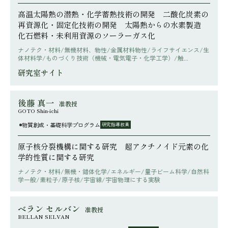
高温太陽熱の潜熱・化学蓄熱技術の開発 二酸化炭素の
再資源化・固定化技術の開発 太陽熱からの水素製造
化石燃料・未利用資源のソーラーガス化
ナノテク・材料/無機材料、物性/金属材料物性/ライフサイエンス/生
体材料学/ものづくり技術（機械・電気電子・化学工学）/触...
研究室サイト
後藤 真一
准教授
GOTO Shin-ichi
物質創成・基礎科学プログラム
研究指導教員
原子核分裂機構に関する研究 超アクチノイド元素の化
学的性質に関する研究
ナノテク・材料/無機・錯体化学/エネルギー/量子ビーム科学/自然科
学一般/素粒子/原子核/宇宙線/宇宙物理にする実験
ベラン セルバン
准教授
BELLAN SELVAN