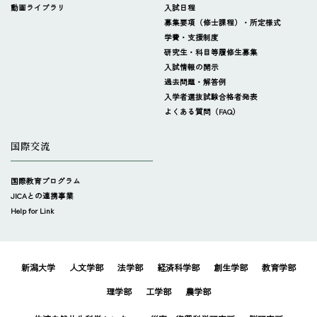
動画ライブラリ
入試日程
募集要項（修士課程）・所定様式
学費・支援制度
研究生・科目等履修生募集
入試情報の開示
過去問題・解答例
入学者選抜試験合格者発表
よくある質問（FAQ）
国際交流
国際教育プログラム
JICAとの連携事業
Help for Link
新潟大学
人文学部
法学部
経済科学部
創生学部
教育学部
理学部
工学部
農学部