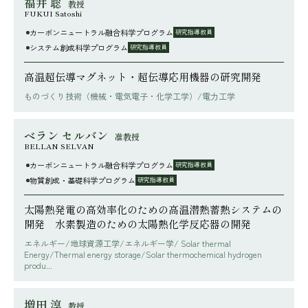
福井 聡
教授
FUKUI Satoshi
カーボンニュートラル融合科学プログラム
研究指導教員
システム創成科学プログラム
研究指導教員
高温超伝導マグネット・超伝導応用機器の研究開発
ものづくり技術（機械・電気電子・化学工学）/電力工学
ベラン セルバン
准教授
BELLAN SELVAN
カーボンニュートラル融合科学プログラム
研究指導教員
物質創成・基礎科学プログラム
研究指導教員
太陽熱発電の高効率化のための高温潜熱蓄熱システムの
開発 水素製造のための太陽熱化学反応器の開発
エネルギー/地球資源工学/エネルギー学/ Solar thermal
Energy/Thermal energy storage/Solar thermochemical hydrogen
produ...
増田 淳
教授