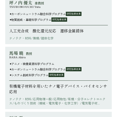
坪ノ内 優太
准教授
TSUBONOUCHI Yuta
カーボンニュートラル融合科学プログラム
研究指導教員
物質創成・基礎科学プログラム
研究指導教員
人工光合成 酸化還元反応 遷移金属錯体
ナノテク・材料/無機/錯体化学
馬場 暁
教授
BABA Akira
アニメ・映像資源科学プログラム
カーボンニュートラル融合科学プログラム
研究指導教員
システム創成科学プログラム
研究指導教員
有機電子材料を用いたナノ電子デバイス・バイオセンサ
応用
ナノテク・材料/応用物理一般/応用物性/有機・分子エレクトロニク
ス/ものづくり技術（機械・電気電子・化学工学）/電気電子材...