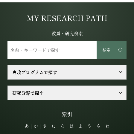
MY RESEARCH PATH
教員・研究検索
検索
専攻プログラムで探す
研究分野で探す
索引
あ
｜
か
｜
さ
｜
た
｜
な
｜
は
｜
ま
｜
や
｜
ら
｜
わ