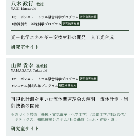
八木 政行
教授
YAGI Masayuki
カーボンニュートラル融合科学プログラム
研究指導教員
物質創成・基礎科学プログラム
研究指導教員
光－化学エネルギー変換材料の開発 人工光合成
研究室サイト
山縣 貴幸
准教授
YAMAGATA Takayuki
カーボンニュートラル融合科学プログラム
研究指導教員
システム創成科学プログラム
研究指導教員
可視化計測を用いた流体関連現象の解明 流体計測・制
御技術の開発
ものづくり技術（機械・電気電子・化学工学）/流体工学/情報通信/
ロボティクス、知能機械システム/社会基盤（土木・建築・防...
研究室サイト