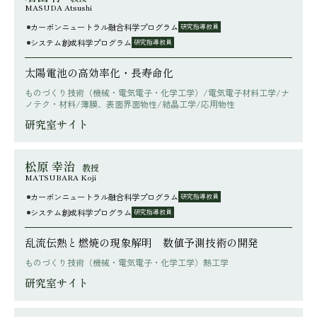
MASUDA Atsushi
カーボンニュートラル融合科学プログラム
研究指導教員
システム創成科学プログラム
研究指導教員
太陽電池の高効率化・長寿命化
ものづくり技術（機械・電気電子・化学工学）/電気電子材料工学/ナ
ノテク・材料/薄膜、表面界面物性/結晶工学/応用物性
研究室サイト
松原 幸治
教授
MATSUBARA Koji
カーボンニュートラル融合科学プログラム
研究指導教員
システム創成科学プログラム
研究指導教員
乱流伝熱と燃焼の現象解明 数値予測技術の開発
ものづくり技術（機械・電気電子・化学工学）熱工学
研究室サイト