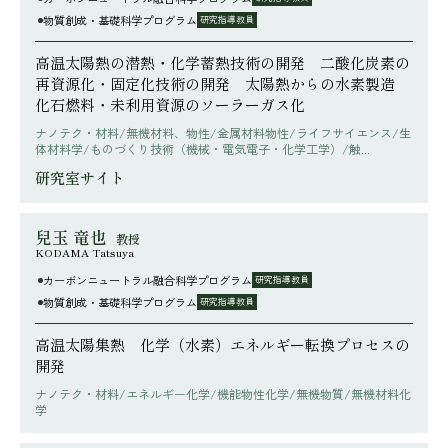
物質創成・基礎科学プログラム
研究指導教員
高温太陽熱の潜熱・化学蓄熱技術の開発 二酸化炭素の
再資源化・固定化技術の開発 太陽熱からの水素製造
化石燃料・未利用資源のソーラーガス化
ナノテク・材料/無機材料、物性/金属材料物性/ライフサイエンス/生
体材料学/ものづくり技術（機械・電気電子・化学工学）/触...
研究室サイト
兒玉 竜也
教授
KODAMA Tatsuya
カーボンニュートラル融合科学プログラム
研究指導教員
物質創成・基礎科学プログラム
研究指導教員
高温太陽集熱 化学（水素）エネルギー転換プロセスの
開発
ナノテク・材料/エネルギー化学/機能物性化学/無機物質/無機材料化
学