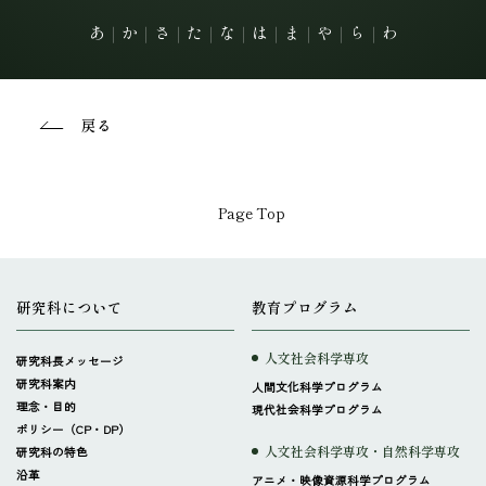
あ
｜
か
｜
さ
｜
た
｜
な
｜
は
｜
ま
｜
や
｜
ら
｜
わ
戻る
Page Top
研究科について
教育プログラム
人文社会科学専攻
研究科長メッセージ
研究科案内
人間文化科学プログラム
理念・目的
現代社会科学プログラム
ポリシー（CP・DP）
人文社会科学専攻・自然科学専攻
研究科の特色
沿革
アニメ・映像資源科学プログラム