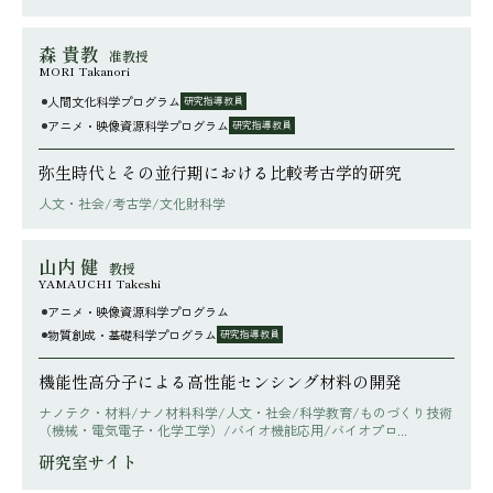
森 貴教
准教授
MORI Takanori
人間文化科学プログラム
研究指導教員
アニメ・映像資源科学プログラム
研究指導教員
弥生時代とその並行期における比較考古学的研究
人文・社会/考古学/文化財科学
山内 健
教授
YAMAUCHI Takeshi
アニメ・映像資源科学プログラム
物質創成・基礎科学プログラム
研究指導教員
機能性高分子による高性能センシング材料の開発
ナノテク・材料/ナノ材料科学/人文・社会/科学教育/ものづくり技術
（機械・電気電子・化学工学）/バイオ機能応用/バイオプロ...
研究室サイト