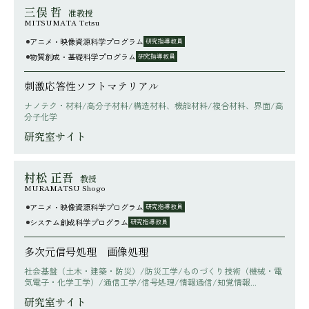
三俣 哲
准教授
MITSUMATA Tetsu
アニメ・映像資源科学プログラム
研究指導教員
物質創成・基礎科学プログラム
研究指導教員
刺激応答性ソフトマテリアル
ナノテク・材料/高分子材料/構造材料、機能材料/複合材料、界面/高
分子化学
研究室サイト
村松 正吾
教授
MURAMATSU Shogo
アニメ・映像資源科学プログラム
研究指導教員
システム創成科学プログラム
研究指導教員
多次元信号処理 画像処理
社会基盤（土木・建築・防災）/防災工学/ものづくり技術（機械・電
気電子・化学工学）/通信工学/信号処理/情報通信/知覚情報...
研究室サイト