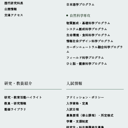
歴代研究科長
日本酒学プログラム
公開情報
交通アクセス
自然科学専攻
物質創成・基礎科学プログラム
システム創成科学プログラム
生命環境・食料科学プログラム
情報社会デザイン科学プログラム
カーボンニュートラル融合科学プログラ
ム
フィールド科学プログラム
ひと脳・健康科学プログラム
研究・教員紹介
入試情報
研究・教育活動ハイライト
アドミッション・ポリシー
教員・研究情報
入学資格・定員
動画ライブラリ
入試日程
募集要項（修士課程）・所定様式
学費・支援制度
研究生・科目等履修生募集