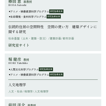
棒田 恵
准教授
BODA Satoshi
アニメ・映像資源科学プログラム
研究指導教員
生命環境・食料科学プログラム
研究指導教員
伝統的住居の空間特性 空間の使い方 建築デザインに
関する研究
社会基盤（土木・建築・防災）/建築計画/都市計画
研究室サイト
堀 健彦
教授
HORI Takehiko
人間文化科学プログラム
研究指導教員
アニメ・映像資源科学プログラム
研究指導教員
人文地理学
人文・社会/地理学/人文地理学
前田 洋介
准教授