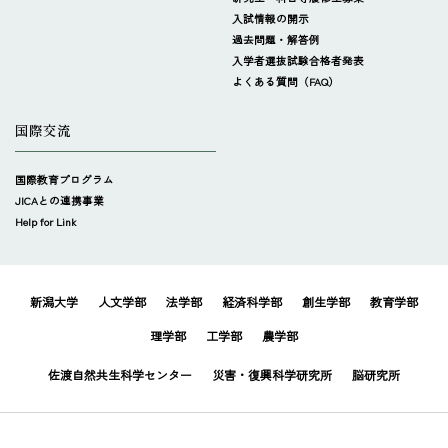
入試情報の開示
過去問題・解答例
入学者選抜試験合格者発表
よくある質問（FAQ）
国際交流
国際教育プログラム
JICAとの連携事業
Help for Link
新潟大学
人文学部
法学部
経済科学部
創生学部
教育学部
理学部
工学部
農学部
佐渡自然共生科学センター
災害・復興科学研究所
脳研究所