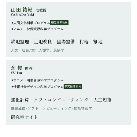
山田 祐紀
准教授
YAMADA Yuki
人間文化科学プログラム
研究指導教員
アニメ・映像資源科学プログラム
耕地整理 土地改良 圃場整備 村落 割地
人文・社会/文化人類学、民俗学
余 俊
助教
YU Jun
アニメ・映像資源科学プログラム
情報社会デザイン科学プログラム
研究指導教員
進化計算 ソフトコンピューティング 人工知能
情報通信/ソフトコンピューティング/知能情報学
研究室サイト