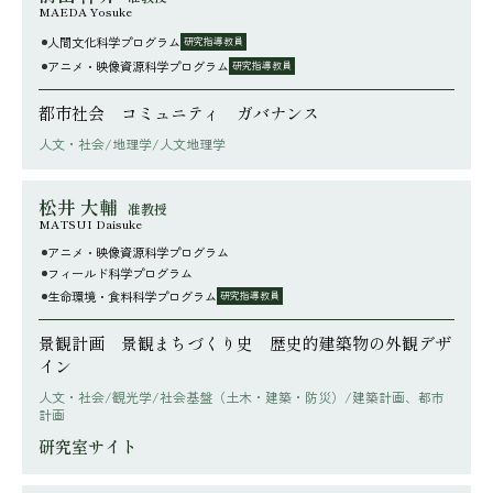
MAEDA Yosuke
人間文化科学プログラム
研究指導教員
アニメ・映像資源科学プログラム
研究指導教員
都市社会 コミュニティ ガバナンス
人文・社会/地理学/人文地理学
松井 大輔
准教授
MATSUI Daisuke
アニメ・映像資源科学プログラム
フィールド科学プログラム
生命環境・食料科学プログラム
研究指導教員
景観計画 景観まちづくり史 歴史的建築物の外観デザ
イン
人文・社会/観光学/社会基盤（土木・建築・防災）/建築計画、都市
計画
研究室サイト