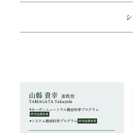
シ
山縣 貴幸
准教授
YAMAGATA Takayuki
カーボンニュートラル融合科学プログラム
研究指導教員
システム創成科学プログラム
研究指導教員