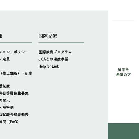
報
国際交流
ション・ポリシー
国際教育プログラム
・定員
JICAとの連携事業
Help for Link
留学を
（修士課程）・所定
希望の方
援制度
科目等履修生募集
の開示
・解答例
抜試験合格者発表
質問（FAQ）