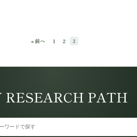
« 前へ
1
2
3
 RESEARCH PATH