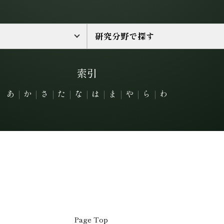
研究分野で探す
索引
あ
｜
か
｜
さ
｜
た
｜
な
｜
は
｜
ま
｜
や
｜
ら
｜
わ
Page Top