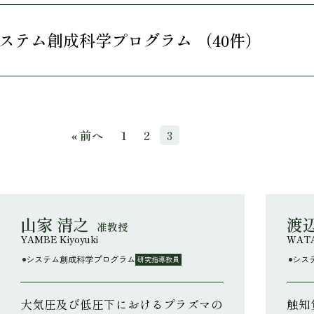
ステム創成科学プログラム （40件）
« 前へ
1
2
3
山家 清之
渡
准教授
YAMBE Kiyoyuki
WATA
システム創成科学プログラム
シス
研究指導教員
大気圧及び低圧下におけるプラズマの
触知