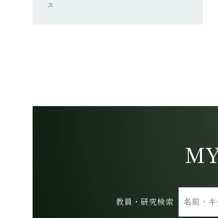
ス
MY
教員・研究検索