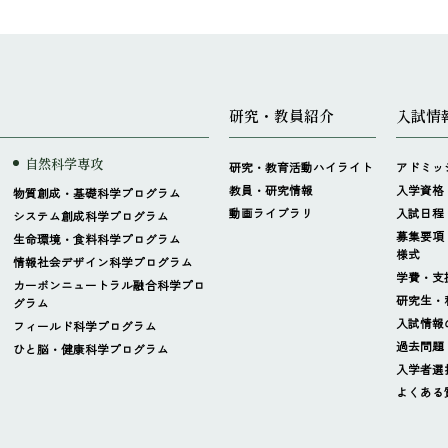
研究・教員紹介
入試情
自然科学専攻
研究・教育活動ハイライト
アドミッ
教員・研究情報
入学資格
物質創成・基礎科学プログラム
動画ライブラリ
入試日程
システム創成科学プログラム
募集要項
生命環境・食料科学プログラム
様式
情報社会デザイン科学プログラム
学費・支
カーボンニュートラル融合科学プロ
研究生・
グラム
入試情報
フィールド科学プログラム
過去問題
ひと脳・健康科学プログラム
入学者選
よくある